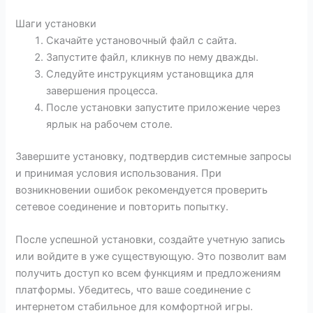
Шаги установки
Скачайте установочный файл с сайта.
Запустите файл, кликнув по нему дважды.
Следуйте инструкциям установщика для
завершения процесса.
После установки запустите приложение через
ярлык на рабочем столе.
Завершите установку, подтвердив системные запросы
и принимая условия использования. При
возникновении ошибок рекомендуется проверить
сетевое соединение и повторить попытку.
После успешной установки, создайте учетную запись
или войдите в уже существующую. Это позволит вам
получить доступ ко всем функциям и предложениям
платформы. Убедитесь, что ваше соединение с
интернетом стабильное для комфортной игры.