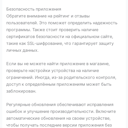
Безопасность приложения
Обратите внимание на рейтинг и отзывы
пользователей. Это поможет определить надежность
программы. Также стоит проверить наличие
сертификатов безопасности на официальном сайте,
такие как SSL-шифрование, что гарантирует защиту
личных данных.
Если вы не можете найти приложение в магазине,
проверьте настройки устройства на наличие
ограничений. Иногда, из-за родительского контроля,
доступ к определённым приложениям может быть
заблокирован.
Регулярные обновления обеспечивают исправления
ошибок и улучшение производительности. Включите
автоматические обновления на своем устройстве,
чтобы получать последние версии приложения без